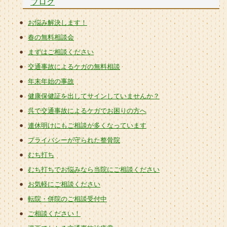
ブログ
お悩み解決します！
春の無料相談会
まずはご相談ください
交通事故によるケガの無料相談
年末年始の事故
健康保健証を出してサインしていませんか？
呉で交通事故によるケガでお困りの方へ
連休明けにもご相談が多くなっています
プライバシーが守られた整骨院
むち打ち
むち打ちでお悩みなら当院にご相談ください
お気軽にご相談ください
転院・併院のご相談受付中
ご相談ください！