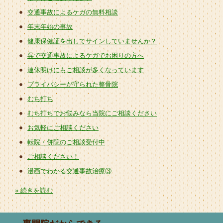
交通事故によるケガの無料相談
年末年始の事故
健康保健証を出してサインしていませんか？
呉で交通事故によるケガでお困りの方へ
連休明けにもご相談が多くなっています
プライバシーが守られた整骨院
むち打ち
むち打ちでお悩みなら当院にご相談ください
お気軽にご相談ください
転院・併院のご相談受付中
ご相談ください！
漫画でわかる交通事故治療③
» 続きを読む