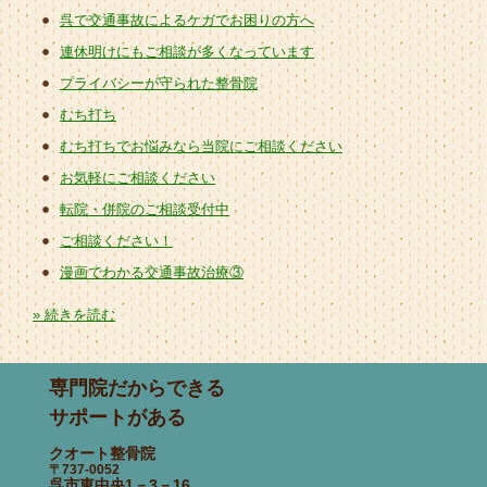
呉で交通事故によるケガでお困りの方へ
連休明けにもご相談が多くなっています
プライバシーが守られた整骨院
むち打ち
むち打ちでお悩みなら当院にご相談ください
お気軽にご相談ください
転院・併院のご相談受付中
ご相談ください！
漫画でわかる交通事故治療③
» 続きを読む
専門院だからできる
サポートがある
クオート整骨院
〒737-0052
呉市東中央1－3－16